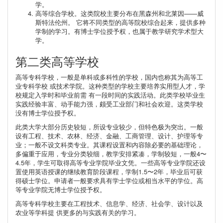
学。
高等综合学校。这类院校主要分布在黑森州和北莱因——威
斯特法伦州。 它将不同类型的高等院校综合起来，提供多种
学制的学习。有博士学位授予权，也属于教学研究学术型大
学。
第二类高等学校
高等专科学校，一般是单科或多科性的学校，国内也称其为高等工
业专科学校 或技术学院。这种类型的学校主要培养实用型人才，学
校规定入学时和毕业前需 有一段时间的实践活动。此类学校毕业生
实践经验丰富、动手能力强，颇受工业部门和社会欢迎。这类学校
没有博士学位授予权。
此类大学大部分历史较短，所设专业较少，但特色极为突出。一般
设有工程、技术、农林、经济、金融、工商管理、设计、护理等专
业；一般不设文科类专业。其课程设置和内容除必要的基础理论，
多偏重于应用，专业分类较细，教学安排紧凑，学制较短，一般4〜
4.5年，学生可取得高等专业学院毕业文凭。一些高等专业学院还设
置使用英语授课的继续教育阶段课程，学制1.5〜2年，毕业后可获
得硕士学位。申请者一般要求具有学士学位或相当水平的学位。高
等专业学院无博士学位授予权。
高等专科学校主要在工程技术、信息学、经济、社会学、设计以及
农业等学科提 供更多的与实践有关的学习。