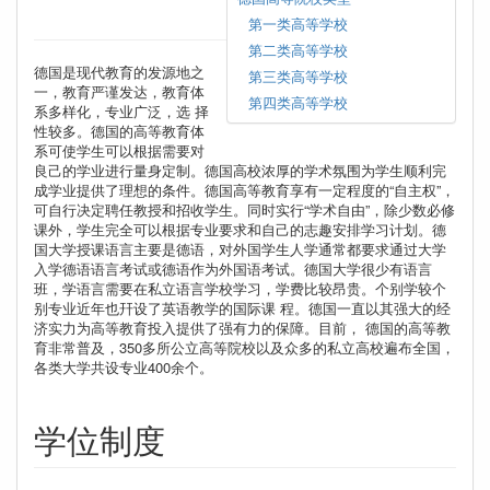
第一类高等学校
第二类高等学校
德国是现代教育的发源地之
第三类高等学校
一，教育严谨发达，教育体
第四类高等学校
系多样化，专业广泛，选 择
性较多。德国的高等教育体
系可使学生可以根据需要对
良己的学业进行量身定制。德国高校浓厚的学术氛围为学生顺利完
成学业提供了理想的条件。德国高等教育享有一定程度的“自主权”，
可自行决定聘任教授和招收学生。同时实行“学术自由”，除少数必修
课外，学生完全可以根据专业要求和自己的志趣安排学习计划。德
国大学授课语言主要是德语，对外国学生人学通常都要求通过大学
入学德语语言考试或德语作为外国语考试。德国大学很少有语言
班，学语言需要在私立语言学校学习，学费比较昂贵。个别学较个
别专业近年也幵设了英语教学的国际课 程。德国一直以其强大的经
济实力为高等教育投入提供了强有力的保障。目前， 德国的高等教
育非常普及，350多所公立高等院校以及众多的私立高校遍布全国，
各类大学共设专业400余个。
学位制度