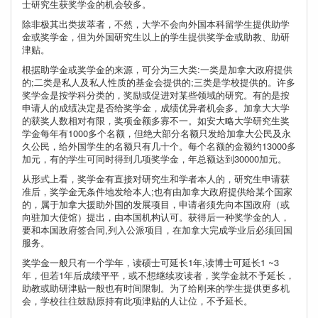
士研究生获奖学金的机会较多。
除非极其出类拔萃者，不然，大学不会向外国本科留学生提供助学
金或奖学金，但为外国研究生以上的学生提供奖学金或助教、助研
津贴。
根据助学金或奖学金的来源，可分为三大类:一类是加拿大政府提供
的;二类是私人及私人性质的基金会提供的;三类是学校提供的。许多
奖学金是按学科分类的，奖励或促进对某些领域的研究。有的是按
申请人的成绩决定是否给奖学金，成绩优异者机会多。加拿大大学
的获奖人数相对有限，奖项金额多寡不一。如安大略大学研究生奖
学金每年有1000多个名额，但绝大部分名额只发给加拿大公民及永
久公民，给外国学生的名额只有几十个。每个名额的金额约13000多
加元，有的学生可同时得到几项奖学金，年总额达到30000加元。
从形式上看，奖学金有直接对研究生和学者本人的，研究生申请获
准后，奖学金无条件地发给本人;也有由加拿大政府提供给某个国家
的，属于加拿大援助外国的发展项目，申请者须先向本国政府（或
向驻加大使馆）提出，由本国机构认可。获得后一种奖学金的人，
要和本国政府签合同,列入公派项目，在加拿大完成学业后必须回国
服务。
奖学金一般只有一个学年，读硕士可延长1年,读博士可延长1 ~3
年，但若1年后成绩平平，或不想继续攻读者，奖学金就不予延长，
助教或助研津贴一般也有时间限制。为了给刚来的学生提供更多机
会，学校往往鼓励原持有此项津贴的人让位，不予延长。