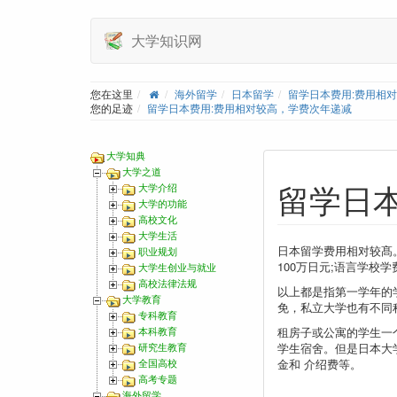
大学知识网
您在这里
海外留学
日本留学
留学日本费用:费用相
您的足迹
留学日本费用:费用相对较高，学费次年递减
大学知典
大学之道
留学日
大学介绍
大学的功能
高校文化
大学生活
日本留学费用相对较髙
职业规划
100万日元;语言学校
大学生创业与就业
高校法律法规
以上都是指第一学年的
大学教育
免，私立大学也有不同程度
专科教育
租房子或公寓的学生一
本科教育
学生宿舍。但是日本大
研究生教育
金和 介绍费等。
全国高校
高考专题
海外留学