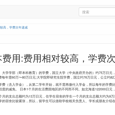
对较高，学费次年递减
本费用:费用相对较高，学费
。大学学部（即本科教育）的学费，国立大学（中央政府开办的）约75万日元，
学费每年需60万〜80万日元;大学院即研究生院学费，国立约76万日元，公立约82
学费（含入学金），从第二学年开始，就不需再缴付入学金，所以每年的学费比
的减免。 日本1个月的生活费因地区的不同而不同。如北海道122000日元，东京1
个月的支出总额约为13万日元，住学生宿舍的学生一个月的支出总额大约为9
学的宿舍比较紧张，所以，留学生可以借助学校相关负责人、学长或朋友介绍