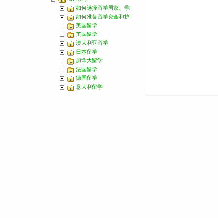
如何选择留学国家、学校和专业？
如何准备留学资金和护照办理
美国留学
英国留学
澳大利亚留学
日本留学
加拿大留学
法国留学
德国留学
意大利留学